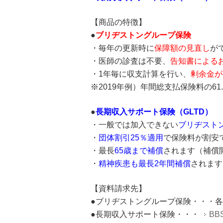
【商品の特徴】
●
ブリヂストングループ保険
・毎年の更新時に
保障額の見直し
が
・医師の診査は不要、
告知書による
・1年毎に収支計算を行い、
剰余金が
※
2019年例）年間総支払保険料の6
●
長期収入サポート保険（GLTD）
・一般では加入できない
ブリヂスト
・
団体割引25％適用
で保険料が割安
・最長
65歳まで補償
されます（補償
・
精神疾患も最長2年間補償
されます
【資料請求先】
●ブリヂストングループ保険・・・
●長期収入サポート保険・・・
BB