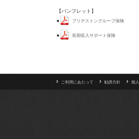
【パンフレット】
●
ブリヂストングループ保険
●
長期収入サポート保険
ご利用にあたって
勧誘方針
個