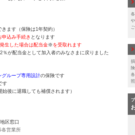
各
や
ご
できます（保険は1年契約）
お申込み手続き
となります
発生した場合は配当金
※
を受取れます
1.2％が配当金として加入者のみなさまに戻りました
損
険
各
ングループ専用設計
の保険です
照
です
開始後に退職しても補償されます）
ブ
各地区窓口
S各営業所