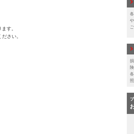
各
や
ご
ります。
ください。
損
険
各
照
ブ