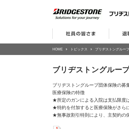
HOME
トピックス
ブリヂストングルー
ブリヂストングループ
ブリヂストングループ団体保険の募集
医療保険の特徴
★所定のガンによる入院は支払限度
★特約を付加すると医療保険がさら
★無事故割引特則により、主契約の保