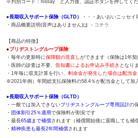
※判別コード：nissay と入力後、認証ボタンを押してく
●
長期収入サポート保険（GLTD）
・・・あいおいニッセイ
・商品概要説明(音声はありません)は
コチラ
【商品の特徴】
●
ブリヂストングループ保険
・毎年の更新時に
保障額の見直し
ができます（保険は1年契
・医師の診査は不要、
告知書によるお申込み手続き
となり
・1年毎に収支計算を行い、
剰余金が発生した場合は配当金
※
2021年例）年間総支払保険料の58.4％が配当金として
●
長期収入サポート保険（GLTD）
・一般では加入できない
ブリヂストングループ専用設計
の
・
団体割引25％適用
で保険料が割安です
・最長
65歳まで補償
されます（補償開始後に退職しても補
・
精神疾患も最長2年間補償
されます