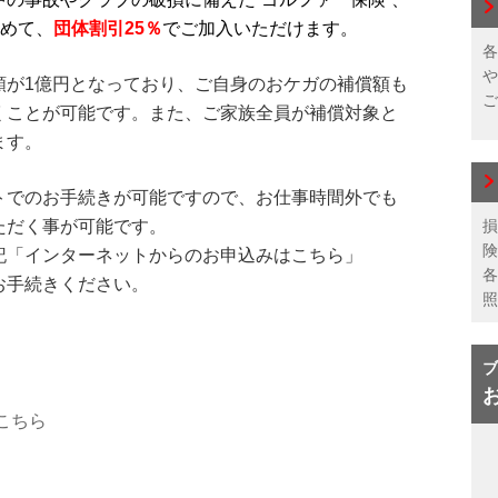
含めて、
団体割引25％
でご加入いただけます。
各
や
額が1億円となっており、ご自身のおケガの補償額も
ご
くことが可能です。また、ご家族全員が補償対象と
ます。
トでのお手続きが可能ですので、お仕事時間外でも
ただく事が可能です。
損
険
記「インターネットからのお申込みはこちら」
各
お手続きください。
照
ブ
こちら